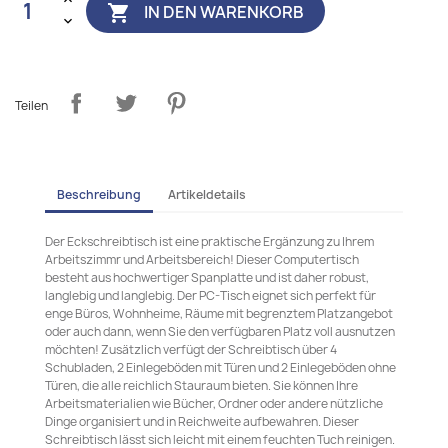
IN DEN WARENKORB

Teilen
Beschreibung
Artikeldetails
Der Eckschreibtisch ist eine praktische Ergänzung zu Ihrem
Arbeitszimmr und Arbeitsbereich! Dieser Computertisch
besteht aus hochwertiger Spanplatte und ist daher robust,
langlebig und langlebig. Der PC-Tisch eignet sich perfekt für
enge Büros, Wohnheime, Räume mit begrenztem Platzangebot
oder auch dann, wenn Sie den verfügbaren Platz voll ausnutzen
möchten! Zusätzlich verfügt der Schreibtisch über 4
Schubladen, 2 Einlegeböden mit Türen und 2 Einlegeböden ohne
Türen, die alle reichlich Stauraum bieten. Sie können Ihre
Arbeitsmaterialien wie Bücher, Ordner oder andere nützliche
Dinge organisiert und in Reichweite aufbewahren. Dieser
Schreibtisch lässt sich leicht mit einem feuchten Tuch reinigen.