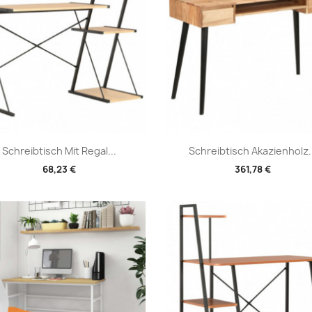
Vorschau
Vorschau


Schreibtisch Mit Regal...
Schreibtisch Akazienholz..
68,23 €
361,78 €