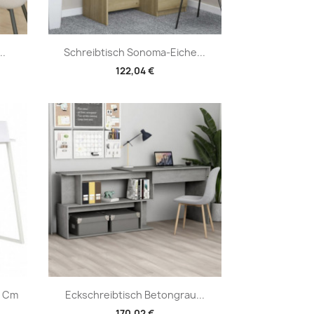
Vorschau

..
Schreibtisch Sonoma-Eiche...
122,04 €
Vorschau

8 Cm
Eckschreibtisch Betongrau...
170,02 €