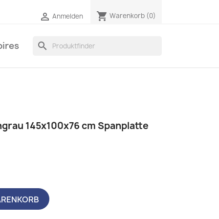
shopping_cart

Warenkorb
(0)
Anmelden
ires
search
ngrau 145x100x76 cm Spanplatte
ARENKORB