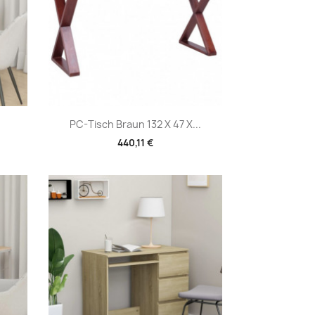
Vorschau

PC-Tisch Braun 132 X 47 X...
440,11 €