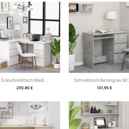
Vorschau
Vorschau


Eckschreibtisch Weiß...
Schreibtisch Betongrau 90 X
230,86 €
101,95 €