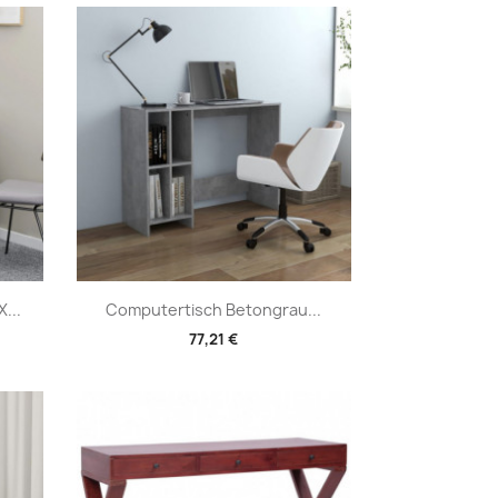
Vorschau

...
Computertisch Betongrau...
77,21 €