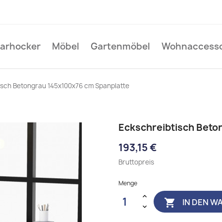
Barhocker
Möbel
Gartenmöbel
Wohnaccesso
isch Betongrau 145x100x76 cm Spanplatte
Eckschreibtisch Beto
193,15 €
Bruttopreis
Menge
IN DEN W
