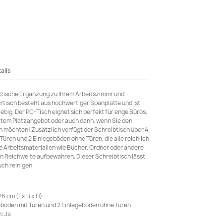
ails
aktische Ergänzung zu Ihrem Arbeitszimmr und
rtisch besteht aus hochwertiger Spanplatte und ist
lebig. Der PC-Tisch eignet sich perfekt für enge Büros,
em Platzangebot oder auch dann, wenn Sie den
n möchten! Zusätzlich verfügt der Schreibtisch über 4
üren und 2 Einlegeböden ohne Türen, die alle reichlich
e Arbeitsmaterialien wie Bücher, Ordner oder andere
 in Reichweite aufbewahren. Dieser Schreibtisch lässt
uch reinigen.
6 cm (L x B x H)
eböden mit Türen und 2 Einlegeböden ohne Türen
: Ja