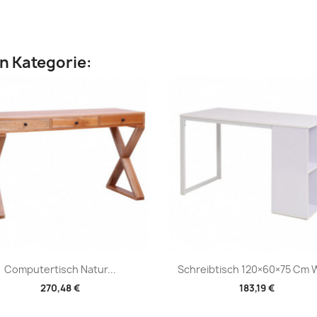
en Kategorie:
Vorschau
Vorschau


Computertisch Natur...
Schreibtisch 120×60×75 Cm 
270,48 €
183,19 €