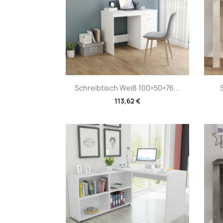
Vorschau

Schreibtisch Weiß 100×50×76...
113,62 €