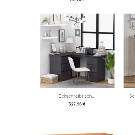
Vorschau

Eckschreibtisch...
Sc
327,96 €