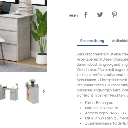
Teilen
Beschreibung
Artikeldet
Der Eckschreibtisch ist eine pr
Arbeitsbereich! Dieser Compute
daher robust, langlebig und lang
Wohnheime, Räume mit begrenzt
verfügbaren Platz voll ausnutze
Schubladen, 2 Einlegeböden mit T
Stauraum bieten. Sie können Ihr
nützliche Dinge organisiert und

sich leicht mit einem feuchten T
Farbe: Betongrau
Material: Spanplatte
Abmessungen: 145 x 100 x 7
Mit 4 Schubladen, 2 Einleg
Zusammenbau erforderlich