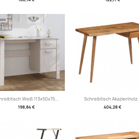
Vorschau
Vorschau


hreibtisch Weiß 113x50x75...
Schreibtisch Akazienholz..
198,84 €
404,28 €