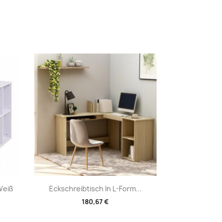
Vorschau

Weiß
Eckschreibtisch In L-Form...
180,67 €