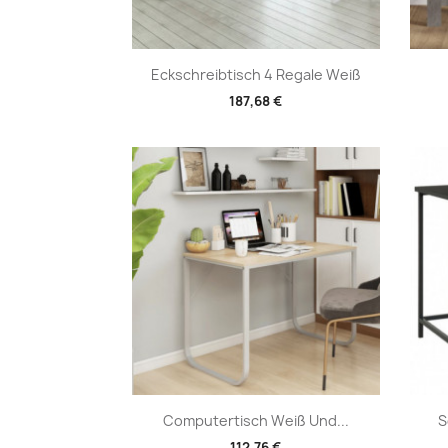
Vorschau

Eckschreibtisch 4 Regale Weiß
187,68 €
Vorschau

Computertisch Weiß Und...
S
112,76 €