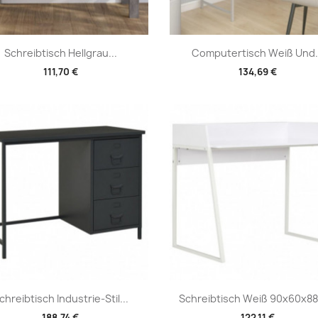
Vorschau
Vorschau


Schreibtisch Hellgrau...
Computertisch Weiß Und.
111,70 €
134,69 €
Vorschau
Vorschau


chreibtisch Industrie-Stil...
Schreibtisch Weiß 90x60x8
188,74 €
122,11 €