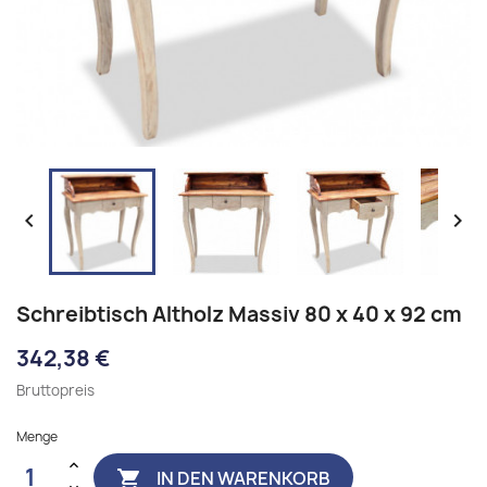


Schreibtisch Altholz Massiv 80 x 40 x 92 cm
342,38 €
Bruttopreis
Menge
IN DEN WARENKORB
