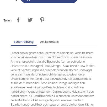
Teilen
Beschreibung
Artikeldetails
Dieser schick gestaltete Sekretär im Kolonialstil verleiht Ihrem
Zimmer einen edlen Touch. Der Schreibtisch ist aus massivem
Altholz hergestellt, das die Eigenschaften verschiedener
Holzarten wie Mahagoni, Teak, Mango-, Akazienholz usw. in sich
vereint. Vertiefungen, die durch Schrauben, Bolzen und Nägel
verursacht wurden, finden sich hier genauso wie andere
Unvollkommenheiten, die auf die Authentizität des Materials
zurückzuführen sind. Diese kleinen Unregelmäßigkeiten
erzählen eine einzigartige Geschichte und sind auf rein
natürlichem Wege entstanden. Das recycelte Holz stammt aus
natürlichem Fall- und Bruchholz, Holzbooten, Holzhäusern usw.
Jedes Möbelstück ist einzigartig und unverwechselbar.
Bearbeitungs- und Gebrauchsspuren sowie die handwerkliche