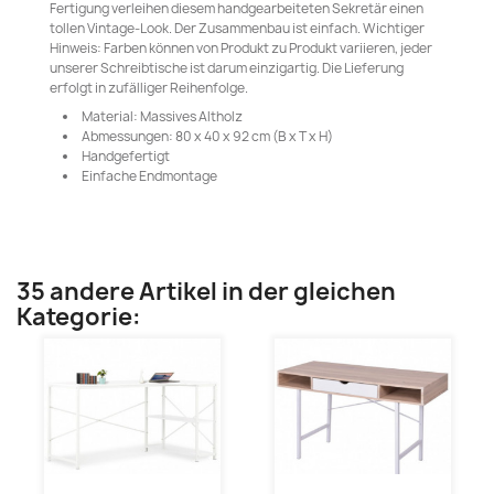
Fertigung verleihen diesem handgearbeiteten Sekretär einen
tollen Vintage-Look. Der Zusammenbau ist einfach. Wichtiger
Hinweis: Farben können von Produkt zu Produkt variieren, jeder
unserer Schreibtische ist darum einzigartig. Die Lieferung
erfolgt in zufälliger Reihenfolge.
Material: Massives Altholz
Abmessungen: 80 x 40 x 92 cm (B x T x H)
Handgefertigt
Einfache Endmontage
35 andere Artikel in der gleichen
Kategorie: