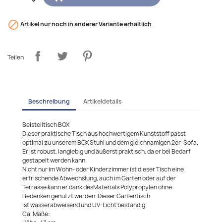

Artikel nur noch in anderer Variante erhältlich
Teilen
Beschreibung
Artikeldetails
Beistelltisch BOX
Dieser praktische Tisch aus hochwertigem Kunststoff passt
optimal zu unserem BOX Stuhl und dem gleichnamigen 2er-Sofa.
Er ist robust, langlebig und äußerst praktisch, da er bei Bedarf
gestapelt werden kann.
Nicht nur im Wohn- oder Kinderzimmer ist dieser Tisch eine
erfrischende Abwechslung, auch im Garten oder auf der
Terrasse kann er dank desMaterials Polypropylen ohne
Bedenken genutzt werden. Dieser Gartentisch
ist wasserabweisend und UV-Licht beständig
Ca. Maße: