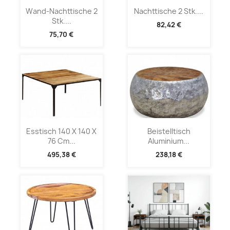
Wand-Nachttische 2
Nachttische 2 Stk....
Stk....
82,42 €
75,70 €
Esstisch 140 X 140 X
Beistelltisch
76 Cm...
Aluminium...
495,38 €
238,18 €