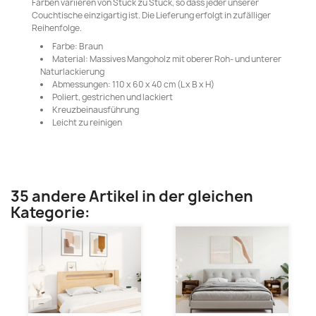
Farben variieren von Stück zu Stück, so dass jeder unserer
Couchtische einzigartig ist. Die Lieferung erfolgt in zufälliger
Reihenfolge.
Farbe: Braun
Material: Massives Mangoholz mit oberer Roh- und unterer
Naturlackierung
Abmessungen: 110 x 60 x 40 cm (L x B x H)
Poliert, gestrichen und lackiert
Kreuzbeinausführung
Leicht zu reinigen
35 andere Artikel in der gleichen
Kategorie: