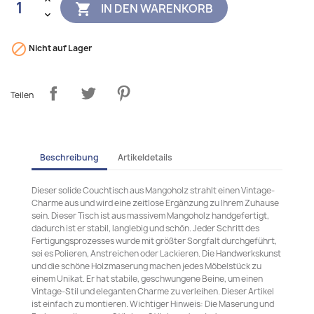
IN DEN WARENKORB


Nicht auf Lager
Teilen
Beschreibung
Artikeldetails
Dieser solide Couchtisch aus Mangoholz strahlt einen Vintage-
Charme aus und wird eine zeitlose Ergänzung zu Ihrem Zuhause
sein. Dieser Tisch ist aus massivem Mangoholz handgefertigt,
dadurch ist er stabil, langlebig und schön. Jeder Schritt des
Fertigungsprozesses wurde mit größter Sorgfalt durchgeführt,
sei es Polieren, Anstreichen oder Lackieren. Die Handwerkskunst
und die schöne Holzmaserung machen jedes Möbelstück zu
einem Unikat. Er hat stabile, geschwungene Beine, um einen
Vintage-Stil und eleganten Charme zu verleihen. Dieser Artikel
ist einfach zu montieren. Wichtiger Hinweis: Die Maserung und