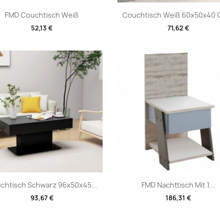
Vorschau
Vorschau


FMD Couchtisch Weiß
Couchtisch Weiß 60x50x40 C
52,13 €
71,62 €
Vorschau
Vorschau


chtisch Schwarz 96x50x45...
FMD Nachttisch Mit 1...
93,67 €
186,31 €