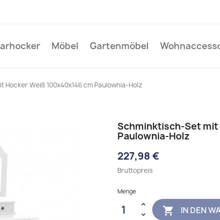
Barhocker
Möbel
Gartenmöbel
Wohnaccesso
it Hocker Weiß 100x40x146 cm Paulownia-Holz
Schminktisch-Set mi
Paulownia-Holz
227,98 €
Bruttopreis
Menge
IN DEN W
