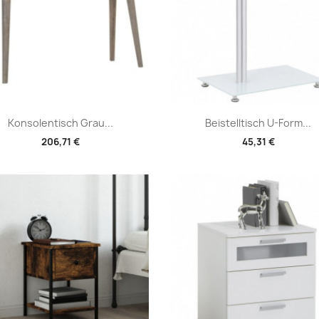
Vorschau
Vorschau


Konsolentisch Grau...
Beistelltisch U-Form...
206,71 €
45,31 €