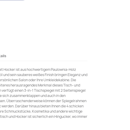
ails
mit Hocker ist aus hochwertigem Paulownia-Holz
Stil und sein sauberes weißes Finish bringen Eleganz und
persönlichen Salon oder Ihre Umkleidekabine. Die
weiteres herausragendes Merkmal dieses Tisch- und
verfügt einen 3-in-1 Tischspiegel mit 2 Seitenspiegel
ie sich zusammenklappen und auch in den
sen. Überraschenderweise können der Spiegelrahmen
 werden. Darüber hinaus bieten Ihnen die 4 schicken
 Ihre Schmuckstücke, Kosmetika und andere wichtige
isch und Hocker ist sicherlich ein Hingucker, wo immer