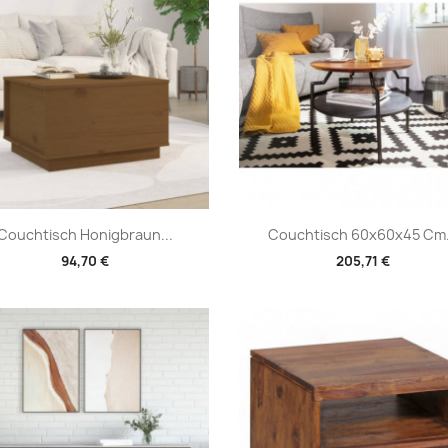
Vorschau
Vorschau


Couchtisch Honigbraun...
Couchtisch 60x60x45 Cm.
94,70 €
205,71 €