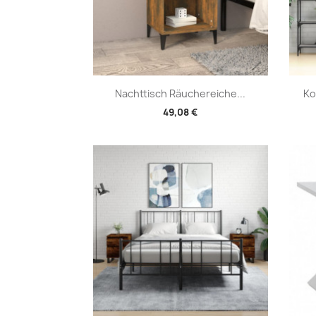
Vorschau

Nachttisch Räuchereiche...
Ko
49,08 €