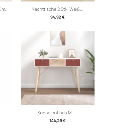
Vorschau

m...
Nachttische 2 Stk. Weiß...
94,92 €
Vorschau

Konsolentisch Mit...
144,29 €