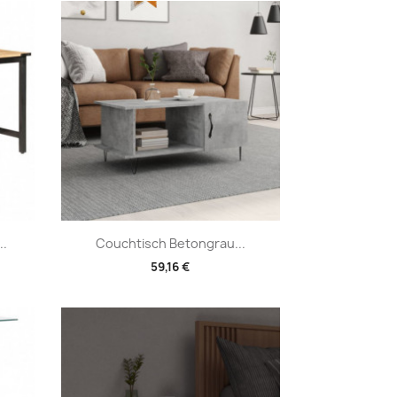
Vorschau

..
Couchtisch Betongrau...
59,16 €