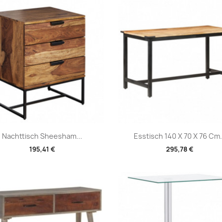
Vorschau
Vorschau


Nachttisch Sheesham...
Esstisch 140 X 70 X 76 Cm.
195,41 €
295,78 €