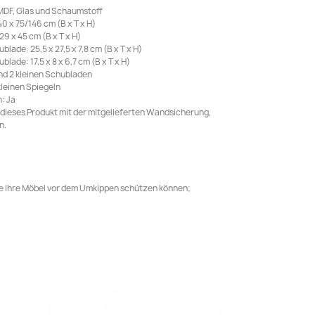
 MDF, Glas und Schaumstoff
 x 75/146 cm (B x T x H)
 x 45 cm (B x T x H)
ade: 25,5 x 27,5 x 7,8 cm (B x T x H)
lade: 17,5 x 8 x 6,7 cm (B x T x H)
nd 2 kleinen Schubladen
kleinen Spiegeln
: Ja
 dieses Produkt mit der mitgelieferten Wandsicherung,
n.
ie Ihre Möbel vor dem Umkippen schützen können;