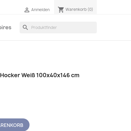
shopping_cart

Warenkorb
(0)
Anmelden
ires
search
t Hocker Weiß 100x40x146 cm
ARENKORB