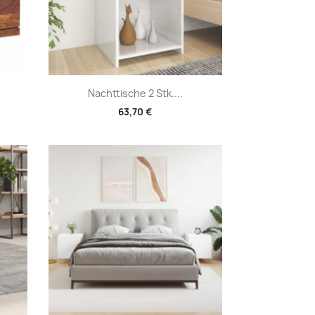
Vorschau

Nachttische 2 Stk....
63,70 €