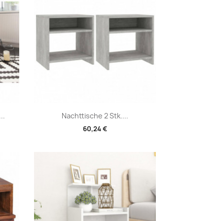
Vorschau

..
Nachttische 2 Stk....
60,24 €