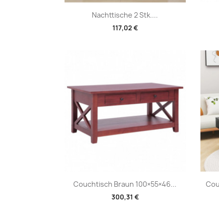
Vorschau

Nachttische 2 Stk....
117,02 €
Vorschau

Couchtisch Braun 100×55×46...
Cou
300,31 €