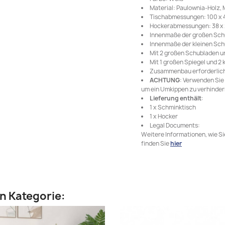
Material: Paulownia-Holz,
Tischabmessungen: 100 x 40
Hockerabmessungen: 38 x 29
Innenmaße der großen Schubl
Innenmaße der kleinen Schub
Mit 2 großen Schubladen u
Mit 1 großen Spiegel und 2 
Zusammenbau erforderlich
ACHTUNG
: Verwenden Sie
um ein Umkippen zu verhinder
Lieferung enthält
:
1 x Schminktisch
1 x Hocker
Legal Documents:
Weitere Informationen, wie S
finden Sie
hier
en Kategorie: