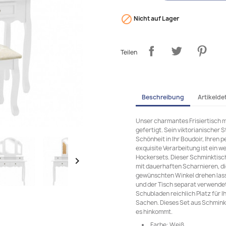

Nicht auf Lager
Teilen
Beschreibung
Artikeldet
Unser charmantes Frisiertisch 
gefertigt. Sein viktorianischer 
Schönheit in Ihr Boudoir, Ihren 
exquisite Verarbeitung ist ein 
Hockersets. Dieser Schminktisch 

mit dauerhaften Scharnieren, d
gewünschten Winkel drehen las
und der Tisch separat verwendet
Schubladen reichlich Platz für
Sachen. Dieses Set aus Schminkt
es hinkommt.
Farbe: Weiß