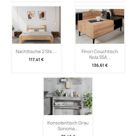
Nachttische 2 Stk....
Finori Couchtisch
Nola 55A...
117,41 €
136,61 €
Konsolentisch Grau
Sonoma...