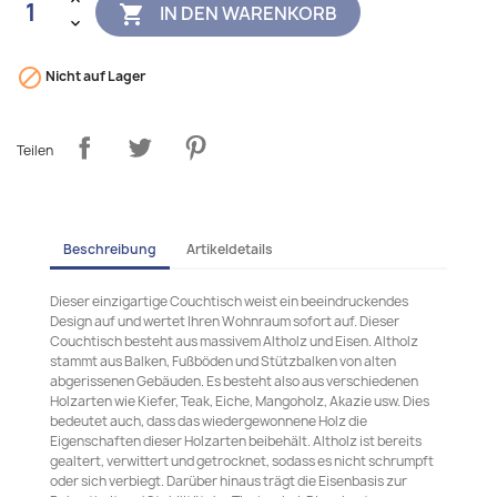
IN DEN WARENKORB


Nicht auf Lager
Teilen
Beschreibung
Artikeldetails
Dieser einzigartige Couchtisch weist ein beeindruckendes
Design auf und wertet Ihren Wohnraum sofort auf. Dieser
Couchtisch besteht aus massivem Altholz und Eisen. Altholz
stammt aus Balken, Fußböden und Stützbalken von alten
abgerissenen Gebäuden. Es besteht also aus verschiedenen
Holzarten wie Kiefer, Teak, Eiche, Mangoholz, Akazie usw. Dies
bedeutet auch, dass das wiedergewonnene Holz die
Eigenschaften dieser Holzarten beibehält. Altholz ist bereits
gealtert, verwittert und getrocknet, sodass es nicht schrumpft
oder sich verbiegt. Darüber hinaus trägt die Eisenbasis zur