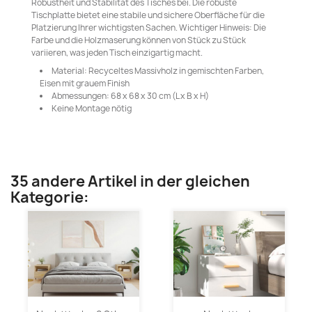
Robustheit und Stabilität des Tisches bei. Die robuste
Tischplatte bietet eine stabile und sichere Oberfläche für die
Platzierung Ihrer wichtigsten Sachen. Wichtiger Hinweis: Die
Farbe und die Holzmaserung können von Stück zu Stück
variieren, was jeden Tisch einzigartig macht.
Material: Recyceltes Massivholz in gemischten Farben,
Eisen mit grauem Finish
Abmessungen: 68 x 68 x 30 cm (L x B x H)
Keine Montage nötig
35 andere Artikel in der gleichen
Kategorie: