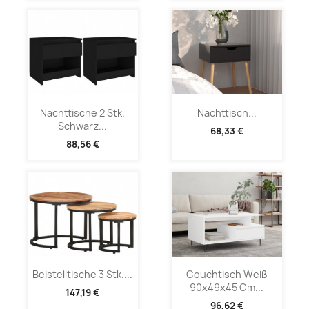
Nachttische 2 Stk.
Nachttisch...
Schwarz...
68,33 €
88,56 €
Beistelltische 3 Stk....
Couchtisch Weiß
90x49x45 Cm...
147,19 €
96,62 €