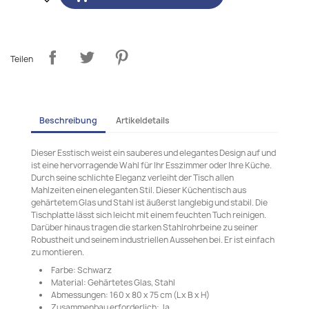
Teilen
Beschreibung
Artikeldetails
Dieser Esstisch weist ein sauberes und elegantes Design auf und
ist eine hervorragende Wahl für Ihr Esszimmer oder Ihre Küche.
Durch seine schlichte Eleganz verleiht der Tisch allen
Mahlzeiten einen eleganten Stil. Dieser Küchentisch aus
gehärtetem Glas und Stahl ist äußerst langlebig und stabil. Die
Tischplatte lässt sich leicht mit einem feuchten Tuch reinigen.
Darüber hinaus tragen die starken Stahlrohrbeine zu seiner
Robustheit und seinem industriellen Aussehen bei. Er ist einfach
zu montieren.
Farbe: Schwarz
Material: Gehärtetes Glas, Stahl
Abmessungen: 160 x 80 x 75 cm (L x B x H)
Zusammenbau erforderlich: Ja