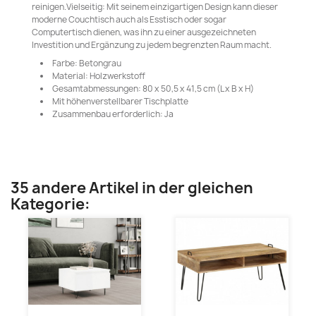
reinigen.Vielseitig: Mit seinem einzigartigen Design kann dieser
moderne Couchtisch auch als Esstisch oder sogar
Computertisch dienen, was ihn zu einer ausgezeichneten
Investition und Ergänzung zu jedem begrenzten Raum macht.
Farbe: Betongrau
Material: Holzwerkstoff
Gesamtabmessungen: 80 x 50,5 x 41,5 cm (L x B x H)
Mit höhenverstellbarer Tischplatte
Zusammenbau erforderlich: Ja
35 andere Artikel in der gleichen
Kategorie: