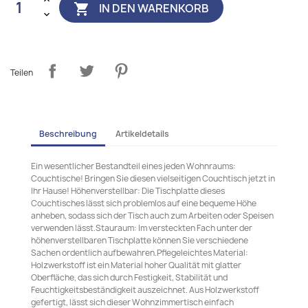
IN DEN WARENKORB

Teilen
Beschreibung
Artikeldetails
Ein wesentlicher Bestandteil eines jeden Wohnraums:
Couchtische! Bringen Sie diesen vielseitigen Couchtisch jetzt in
Ihr Hause! Höhenverstellbar: Die Tischplatte dieses
Couchtisches lässt sich problemlos auf eine bequeme Höhe
anheben, sodass sich der Tisch auch zum Arbeiten oder Speisen
verwenden lässt.Stauraum: Im versteckten Fach unter der
höhenverstellbaren Tischplatte können Sie verschiedene
Sachen ordentlich aufbewahren.Pflegeleichtes Material:
Holzwerkstoff ist ein Material hoher Qualität mit glatter
Oberfläche, das sich durch Festigkeit, Stabilität und
Feuchtigkeitsbeständigkeit auszeichnet. Aus Holzwerkstoff
gefertigt, lässt sich dieser Wohnzimmertisch einfach