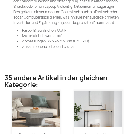
oder anderen Sachen und bietet genug Platz für Alltagssachen,
Snacks oder einen Laptop.Vielseitig: Mit seinem einzigartigen
Design kann dieser moderne Couchtisch auch als Esstisch oder
sogar Computertisch dienen, was ihn zu einer ausgezeichneten
Investition und Ergänzung zu jedem begrenzten Raum macht.
Farbe: Braun Eichen-Optik
Material: Holzwerkstoff
Abmessungen: 79 x 49 x 41 cm (B x T x H)
Zusammenbau erforderlich: Ja
35 andere Artikel in der gleichen
Kategorie: