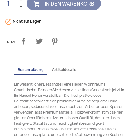
IN DEN WARENKORB


Nicht auf Lager
Teilen
Beschreibung
Artikeldetails
Ein wesentlicher Bestandteil eines jeden Wohnraums:
Couchtische! Bringen Sie diesen vielseitigen Couchtisch jetzt in
Ihr Hause! Höhenverstellbar: Die Tischplatte dieses
Beistelltisches lässt sich problemlos auf eine bequeme Höhe
anheben, sodass sich der Tisch auch zum Arbeiten oder Speisen
verwenden lässt.Premium Material: Holzwerkstoff ist mit seiner
glatten Oberfläche ein Material hoher Qualität, das sich durch
Festigkeit, Stabilität und Feuchtigkeitsbeständigkeit
auszeichnet.Reichlich Stauraum: Das versteckte Staufach
unter der Tischplatte erleichtert die Aufbewahrung von Büchern