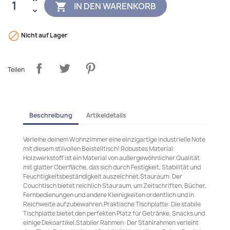
IN DEN WARENKORB


Nicht auf Lager
Teilen
Beschreibung
Artikeldetails
Verleihe deinem Wohnzimmer eine einzigartige industrielle Note
mit diesem stilvollen Beistelltisch! Robustes Material:
Holzwerkstoff ist ein Material von außergewöhnlicher Qualität
mit glatter Oberfläche, das sich durch Festigkeit, Stabilität und
Feuchtigkeitsbeständigkeit auszeichnet.Stauraum: Der
Couchtisch bietet reichlich Stauraum, um Zeitschriften, Bücher,
Fernbedienungen und andere Kleinigkeiten ordentlich und in
Reichweite aufzubewahren.Praktische Tischplatte: Die stabile
Tischplatte bietet den perfekten Platz für Getränke, Snacks und
einige Dekoartikel.Stabiler Rahmen: Der Stahlrahmen verleiht