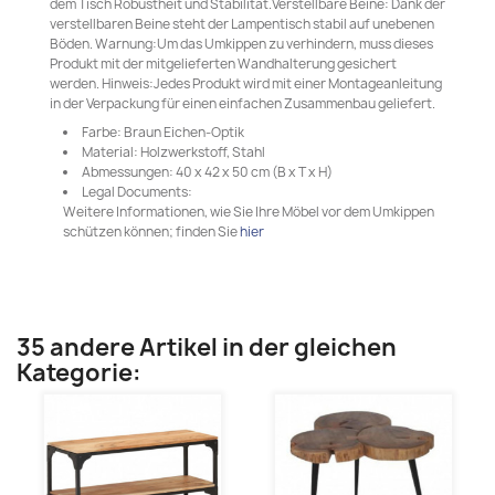
dem Tisch Robustheit und Stabilität.Verstellbare Beine: Dank der
verstellbaren Beine steht der Lampentisch stabil auf unebenen
Böden. Warnung:Um das Umkippen zu verhindern, muss dieses
Produkt mit der mitgelieferten Wandhalterung gesichert
werden. Hinweis:Jedes Produkt wird mit einer Montageanleitung
in der Verpackung für einen einfachen Zusammenbau geliefert.
Farbe: Braun Eichen-Optik
Material: Holzwerkstoff, Stahl
Abmessungen: 40 x 42 x 50 cm (B x T x H)
Legal Documents:
Weitere Informationen, wie Sie Ihre Möbel vor dem Umkippen
schützen können; finden Sie
hier
35 andere Artikel in der gleichen
Kategorie: