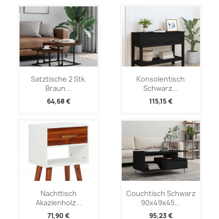
Satztische 2 Stk.
Konsolentisch
Braun...
Schwarz...
64,68 €
115,15 €
Nachttisch
Couchtisch Schwarz
Akazienholz...
90x49x45...
71,90 €
95,23 €