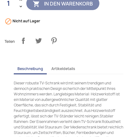
IN DEN WARENKORB


Nicht auf Lager
Teilen
Beschreibung
Artikeldetails
Dieser robuste TV-Schrank wird mit seinem trendigen und
dennoch praktischen Design sicherlich der Mittelpunkt Ihres
Wohnzimmers werden. Langlebiges Material: Holzwerkstoff ist
ein Material von außergewöhnlicher Qualität mit glatter
Oberfläche, das sich durch Festigkeit, Stabilität und
Feuchtigkeitsbeständigkeit auszeichnet. Aus Holzwerkstoff
gefertigt, lässt sich der TV-Ständer leicht reinigen.Stabiler
Rahmen: Der Eisenrahmen verleiht dem TV-Schrank Robustheit
und Stabilität.Viel Stauraum: Der Medienschrank bietet reichlich
Stauraum, um Zeitschriften, Bücher, Fernbedienungen und