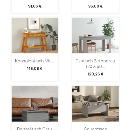
91,03 €
96,00 €
Konsolentisch Mit...
Esstisch Betongrau
120 X 60...
118,08 €
120,26 €
Beistelltisch Grau
Couchtisch