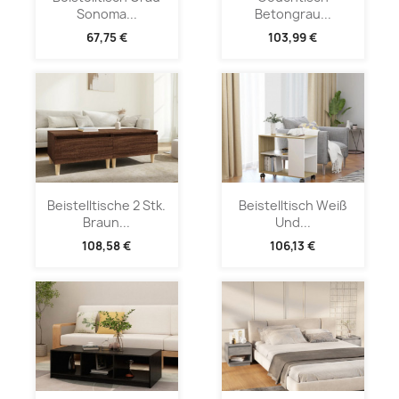
Sonoma...
Betongrau...
67,75 €
103,99 €
Beistelltische 2 Stk.
Beistelltisch Weiß
Braun...
Und...
108,58 €
106,13 €