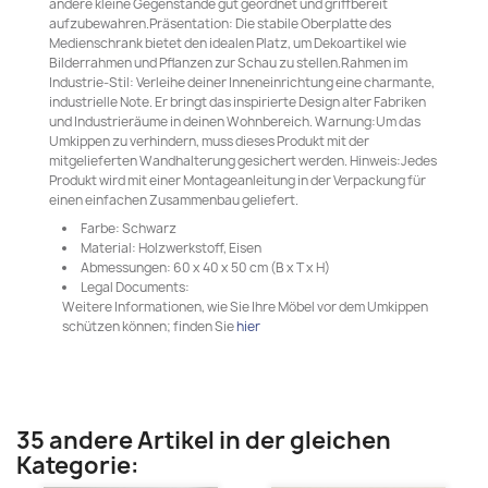
andere kleine Gegenstände gut geordnet und griffbereit
aufzubewahren.Präsentation: Die stabile Oberplatte des
Medienschrank bietet den idealen Platz, um Dekoartikel wie
Bilderrahmen und Pflanzen zur Schau zu stellen.Rahmen im
Industrie-Stil: Verleihe deiner Inneneinrichtung eine charmante,
industrielle Note. Er bringt das inspirierte Design alter Fabriken
und Industrieräume in deinen Wohnbereich. Warnung:Um das
Umkippen zu verhindern, muss dieses Produkt mit der
mitgelieferten Wandhalterung gesichert werden. Hinweis:Jedes
Produkt wird mit einer Montageanleitung in der Verpackung für
einen einfachen Zusammenbau geliefert.
Farbe: Schwarz
Material: Holzwerkstoff, Eisen
Abmessungen: 60 x 40 x 50 cm (B x T x H)
Legal Documents:
Weitere Informationen, wie Sie Ihre Möbel vor dem Umkippen
schützen können; finden Sie
hier
35 andere Artikel in der gleichen
Kategorie: