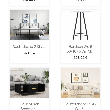
110,40 €
56,06 €
Nachttische 2 Stk....
Bartisch Weiß
60×107,5 Cm MDF
97,08 €
128,02 €
Couchtisch
Beistelltische 2 Stk.
Schwarz...
Weiß...