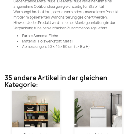
Gegenstände.Metallfüße: Die Metallfüße verleihen ihm eine
angenehme Optik und sorgen gleichzeitig für Stabilität.
Warnung:Um das Umkippen zu verhindern, muss dieses Produkt
mit der mitgelieferten Wandhalterung gesichert werden.
Hinweis:Jedes Produkt wird mit einer Montageanleitung in der
Verpackung für einen einfachen Zusammenbau geliefert.
Farbe: Sonoma-Eiche
Material: Holzwerkstoff, Metall
Abmessungen: 50 x 46 x 50 cm (L x B x H)
35 andere Artikel in der gleichen
Kategorie: