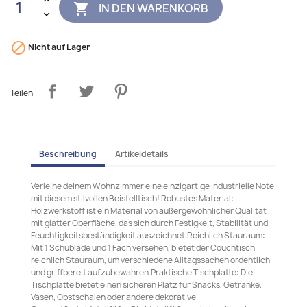
IN DEN WARENKORB


Nicht auf Lager
Teilen
Beschreibung
Artikeldetails
Verleihe deinem Wohnzimmer eine einzigartige industrielle Note
mit diesem stilvollen Beistelltisch! Robustes Material:
Holzwerkstoff ist ein Material von außergewöhnlicher Qualität
mit glatter Oberfläche, das sich durch Festigkeit, Stabilität und
Feuchtigkeitsbeständigkeit auszeichnet.Reichlich Stauraum:
Mit 1 Schublade und 1 Fach versehen, bietet der Couchtisch
reichlich Stauraum, um verschiedene Alltagssachen ordentlich
und griffbereit aufzubewahren.Praktische Tischplatte: Die
Tischplatte bietet einen sicheren Platz für Snacks, Getränke,
Vasen, Obstschalen oder andere dekorative