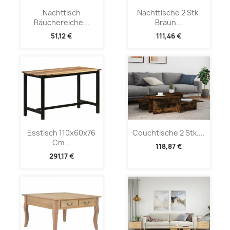
Nachttisch
Nachttische 2 Stk.
Räuchereiche...
Braun...
51,12 €
111,46 €
Esstisch 110x60x76
Couchtische 2 Stk....
Cm...
118,87 €
291,17 €