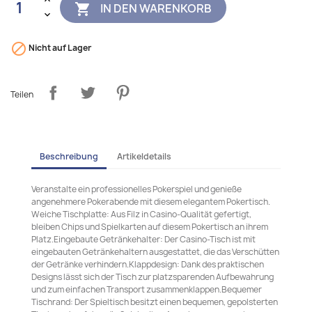
IN DEN WARENKORB


Nicht auf Lager
Teilen
Beschreibung
Artikeldetails
Veranstalte ein professionelles Pokerspiel und genieße
angenehmere Pokerabende mit diesem elegantem Pokertisch.
Weiche Tischplatte: Aus Filz in Casino-Qualität gefertigt,
bleiben Chips und Spielkarten auf diesem Pokertisch an ihrem
Platz.Eingebaute Getränkehalter: Der Casino-Tisch ist mit
eingebauten Getränkehaltern ausgestattet, die das Verschütten
der Getränke verhindern.Klappdesign: Dank des praktischen
Designs lässt sich der Tisch zur platzsparenden Aufbewahrung
und zum einfachen Transport zusammenklappen.Bequemer
Tischrand: Der Spieltisch besitzt einen bequemen, gepolsterten