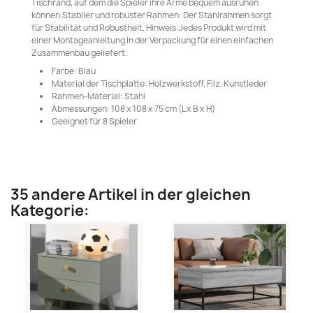
Tischrand, auf dem die Spieler ihre Arme bequem ausruhen
können.Stabiler und robuster Rahmen: Der Stahlrahmen sorgt
für Stabilität und Robustheit. Hinweis:Jedes Produkt wird mit
einer Montageanleitung in der Verpackung für einen einfachen
Zusammenbau geliefert.
Farbe: Blau
Material der Tischplatte: Holzwerkstoff, Filz, Kunstleder
Rahmen-Material: Stahl
Abmessungen: 108 x 108 x 75 cm (L x B x H)
Geeignet für 8 Spieler
35 andere Artikel in der gleichen
Kategorie: