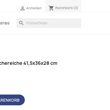
shopping_cart

Warenkorb
(0)
Anmelden
ires
search
chereiche 41,5x36x28 cm
ARENKORB