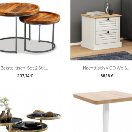
Vorschau
Vorschau


Beistelltisch-Set 2 Stk....
Nachttisch VIGO Weiß...
207,74 €
68,18 €