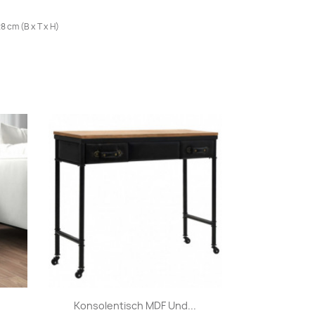
8 cm (B x T x H)
Vorschau

Konsolentisch MDF Und...