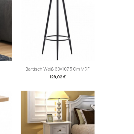
Vorschau

Bartisch Weiß 60×107,5 Cm MDF
128,02 €