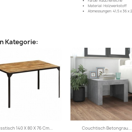
Farbe: Räuchereiche
Material: Holzwerkstoff
Abmessungen: 41,5 x 36 x 2
en Kategorie:
Vorschau
Vorschau


sstisch 140 X 80 X 76 Cm...
Couchtisch Betongrau...