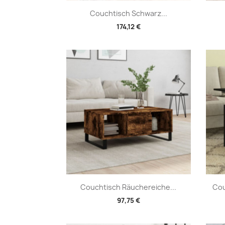
Vorschau

Couchtisch Schwarz...
174,12 €
Vorschau

Couchtisch Räuchereiche...
Cou
97,75 €