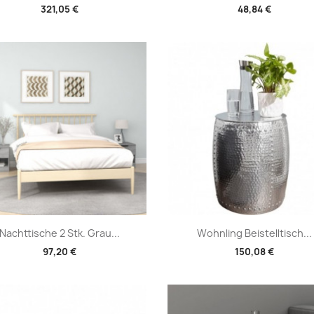
321,05 €
48,84 €
Vorschau
Vorschau


Nachttische 2 Stk. Grau...
Wohnling Beistelltisch...
97,20 €
150,08 €