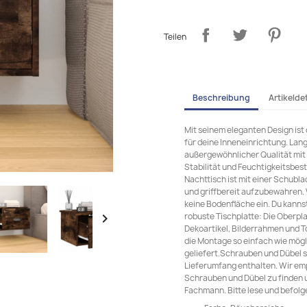
Teilen
Beschreibung
Artikeldet
Mit seinem eleganten Design ist
für deine Inneneinrichtung. Lang
außergewöhnlicher Qualität mit g
Stabilität und Feuchtigkeitsbes
Nachttisch ist mit einer Schubl
und griffbereit aufzubewahren
keine Bodenfläche ein. Du kanns
robuste Tischplatte: Die Oberpla

Dekoartikel, Bilderrahmen und T
die Montage so einfach wie mögl
geliefert.Schrauben und Dübel s
Lieferumfang enthalten. Wir emp
Schrauben und Dübel zu finden u
Fachmann. Bitte lese und befolg