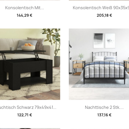
Vorschau
Vorschau


Konsolentisch Mit...
Konsolentisch Weiß 90x35x9
144,29 €
205,18 €
Vorschau
Vorschau


chtisch Schwarz 79x49x41...
Nachttische 2 Stk....
122,71 €
137,16 €