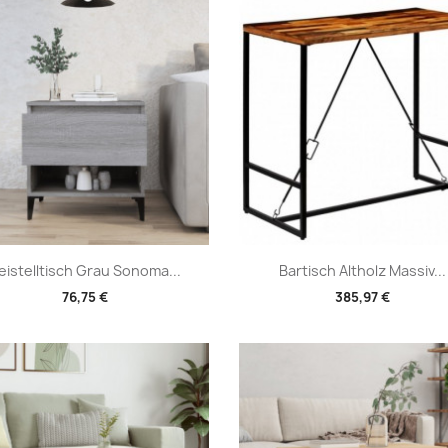
Vorschau
Vorschau


eistelltisch Grau Sonoma...
Bartisch Altholz Massiv...
76,75 €
385,97 €