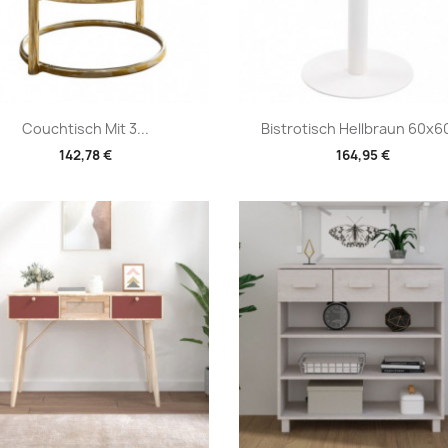
Vorschau
Vorschau


Couchtisch Mit 3...
Bistrotisch Hellbraun 60x60
142,78 €
164,95 €