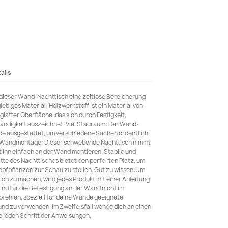
ails
 dieser Wand-Nachttisch eine zeitlose Bereicherung
lebiges Material: Holzwerkstoff ist ein Material von
latter Oberfläche, das sich durch Festigkeit,
tändigkeit auszeichnet. Viel Stauraum: Der Wand-
ade ausgestattet, um verschiedene Sachen ordentlich
. Wandmontage: Dieser schwebende Nachttisch nimmt
t ihn einfach an der Wand montieren. Stabile und
tte des Nachttisches bietet den perfekten Platz, um
opfpflanzen zur Schau zu stellen. Gut zu wissen:Um
ich zu machen, wird jedes Produkt mit einer Anleitung
ind für die Befestigung an der Wand nicht im
fehlen, speziell für deine Wände geeignete
nd zu verwenden. Im Zweifelsfall wende dich an einen
e jeden Schritt der Anweisungen.