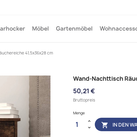
Barhocker
Möbel
Gartenmöbel
Wohnaccesso
äuchereiche 41,5x36x28 cm
Wand-Nachttisch Räu
50,21 €
Bruttopreis
Menge
IN DEN W
