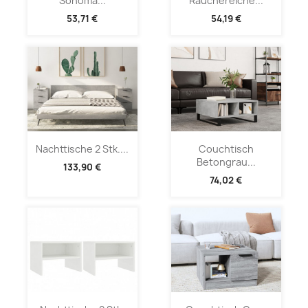
Sonoma...
Räuchereiche...
53,71 €
54,19 €
Nachttische 2 Stk....
Couchtisch
Betongrau...
133,90 €
74,02 €