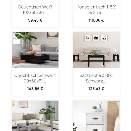
Couchtisch Weiß
Konsolentisch 115 X
102x50x36...
35 X 76...
59,45 €
119,06 €
Couchtisch Schwarz
Satztische 3 Stk.
90x60x31...
Schwarz...
148,56 €
123,43 €