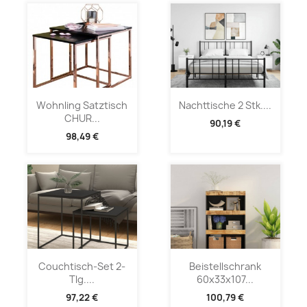
Wohnling Satztisch
Nachttische 2 Stk....
CHUR...
90,19 €
98,49 €
Couchtisch-Set 2-
Beistellschrank
Tlg....
60x33x107...
97,22 €
100,79 €