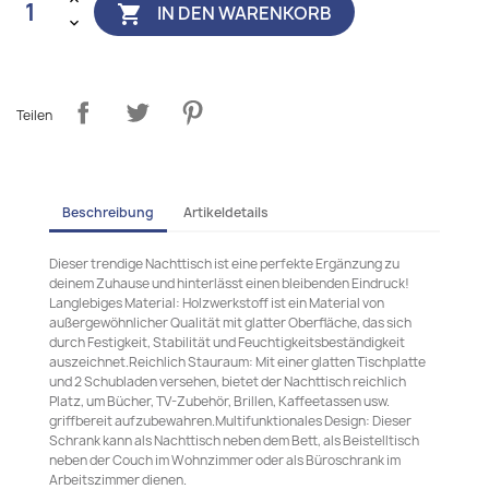
IN DEN WARENKORB

Teilen
Beschreibung
Artikeldetails
Dieser trendige Nachttisch ist eine perfekte Ergänzung zu
deinem Zuhause und hinterlässt einen bleibenden Eindruck!
Langlebiges Material: Holzwerkstoff ist ein Material von
außergewöhnlicher Qualität mit glatter Oberfläche, das sich
durch Festigkeit, Stabilität und Feuchtigkeitsbeständigkeit
auszeichnet.Reichlich Stauraum: Mit einer glatten Tischplatte
und 2 Schubladen versehen, bietet der Nachttisch reichlich
Platz, um Bücher, TV-Zubehör, Brillen, Kaffeetassen usw.
griffbereit aufzubewahren.Multifunktionales Design: Dieser
Schrank kann als Nachttisch neben dem Bett, als Beistelltisch
neben der Couch im Wohnzimmer oder als Büroschrank im
Arbeitszimmer dienen.