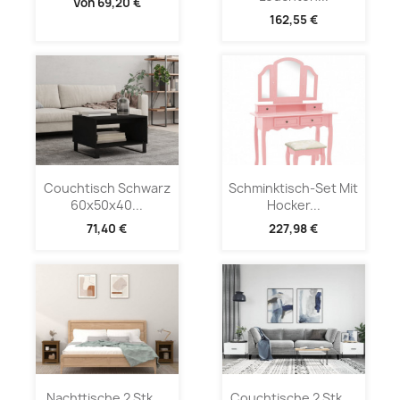
Von
69,20 €
162,55 €
Couchtisch Schwarz
Schminktisch-Set Mit
60x50x40...
Hocker...
71,40 €
227,98 €
Nachttische 2 Stk....
Couchtische 2 Stk....