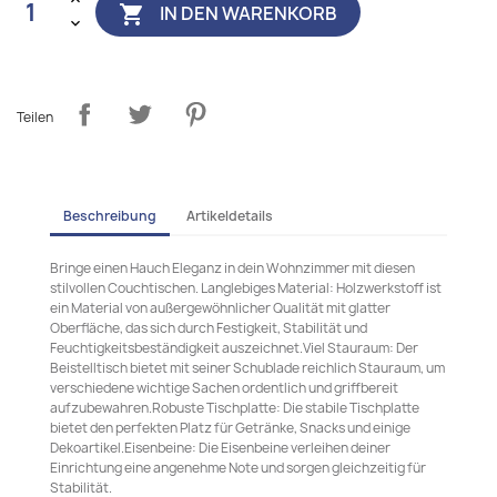
IN DEN WARENKORB

Teilen
Beschreibung
Artikeldetails
Bringe einen Hauch Eleganz in dein Wohnzimmer mit diesen
stilvollen Couchtischen. Langlebiges Material: Holzwerkstoff ist
ein Material von außergewöhnlicher Qualität mit glatter
Oberfläche, das sich durch Festigkeit, Stabilität und
Feuchtigkeitsbeständigkeit auszeichnet.Viel Stauraum: Der
Beistelltisch bietet mit seiner Schublade reichlich Stauraum, um
verschiedene wichtige Sachen ordentlich und griffbereit
aufzubewahren.Robuste Tischplatte: Die stabile Tischplatte
bietet den perfekten Platz für Getränke, Snacks und einige
Dekoartikel.Eisenbeine: Die Eisenbeine verleihen deiner
Einrichtung eine angenehme Note und sorgen gleichzeitig für
Stabilität.