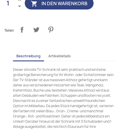
IN DEN WARENKORB

Teilen
Beschreibung
Artikeldetails
Dieser stilvolle TV-Schrank ist sehr praktisch und wird eine
großartige Bereicherung für Ihr Wohn- oder Schlafzimmer sein.
Der TV-Ständer ist aus massivem Altholz gefertigt und kann
daher aus verschiedenen Holzarten wie Teak, Mangoholz,
Kiefernholz, Buche usw. bestehen. Massives Altholz wird aus
alten Gebäuden wie Fabriken, Schuppen und Booten recycelt.
Dies macht es zu einer fantastischen umweltfreundlichen
Option im Möbelbau. Da jedes Stück handgefertigt ist, variieren
die Farben mit vielen Blau-, Grün-, Creme- und manchmal
Orange-, Rot- und Rosatönen. Daher ist jedes Möbelstück ein
Unikat! Darüber hinaus ist der Schrank mit 3 Schubladen und 1
Ablage ausgestattet, die reichlich Stauraum für Ihre