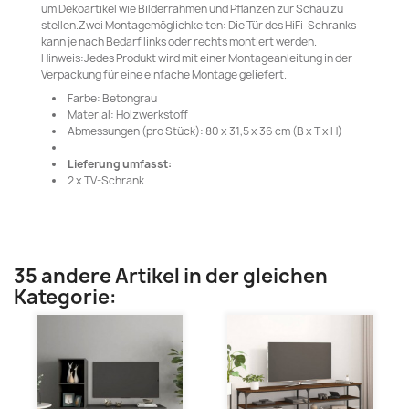
um Dekoartikel wie Bilderrahmen und Pflanzen zur Schau zu
stellen.Zwei Montagemöglichkeiten: Die Tür des HiFi-Schranks
kann je nach Bedarf links oder rechts montiert werden.
Hinweis:Jedes Produkt wird mit einer Montageanleitung in der
Verpackung für eine einfache Montage geliefert.
Farbe: Betongrau
Material: Holzwerkstoff
Abmessungen (pro Stück): 80 x 31,5 x 36 cm (B x T x H)
Lieferung umfasst:
2 x TV-Schrank
35 andere Artikel in der gleichen
Kategorie: