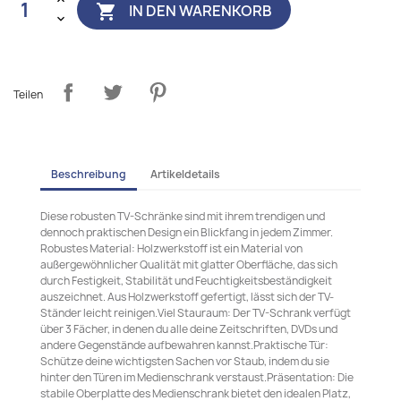
IN DEN WARENKORB

Teilen
Beschreibung
Artikeldetails
Diese robusten TV-Schränke sind mit ihrem trendigen und
dennoch praktischen Design ein Blickfang in jedem Zimmer.
Robustes Material: Holzwerkstoff ist ein Material von
außergewöhnlicher Qualität mit glatter Oberfläche, das sich
durch Festigkeit, Stabilität und Feuchtigkeitsbeständigkeit
auszeichnet. Aus Holzwerkstoff gefertigt, lässt sich der TV-
Ständer leicht reinigen.Viel Stauraum: Der TV-Schrank verfügt
über 3 Fächer, in denen du alle deine Zeitschriften, DVDs und
andere Gegenstände aufbewahren kannst.Praktische Tür:
Schütze deine wichtigsten Sachen vor Staub, indem du sie
hinter den Türen im Medienschrank verstaust.Präsentation: Die
stabile Oberplatte des Medienschrank bietet den idealen Platz,