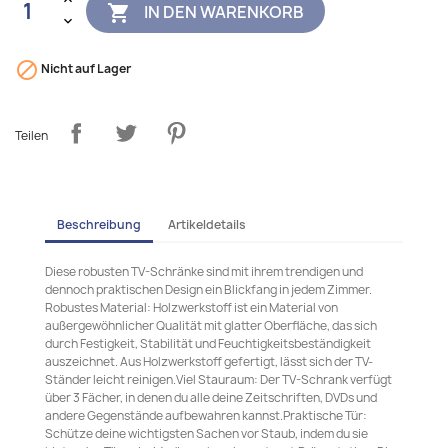
IN DEN WARENKORB


Nicht auf Lager
Teilen
Beschreibung
Artikeldetails
Diese robusten TV-Schränke sind mit ihrem trendigen und
dennoch praktischen Design ein Blickfang in jedem Zimmer.
Robustes Material: Holzwerkstoff ist ein Material von
außergewöhnlicher Qualität mit glatter Oberfläche, das sich
durch Festigkeit, Stabilität und Feuchtigkeitsbeständigkeit
auszeichnet. Aus Holzwerkstoff gefertigt, lässt sich der TV-
Ständer leicht reinigen.Viel Stauraum: Der TV-Schrank verfügt
über 3 Fächer, in denen du alle deine Zeitschriften, DVDs und
andere Gegenstände aufbewahren kannst.Praktische Tür:
Schütze deine wichtigsten Sachen vor Staub, indem du sie