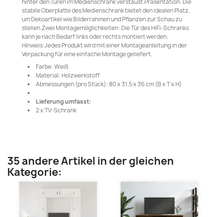
hinter den Türen im Medienschrank verstaust.Präsentation: Die
stabile Oberplatte des Medienschrank bietet den idealen Platz,
um Dekoartikel wie Bilderrahmen und Pflanzen zur Schau zu
stellen.Zwei Montagemöglichkeiten: Die Tür des HiFi-Schranks
kann je nach Bedarf links oder rechts montiert werden.
Hinweis:Jedes Produkt wird mit einer Montageanleitung in der
Verpackung für eine einfache Montage geliefert.
Farbe: Weiß
Material: Holzwerkstoff
Abmessungen (pro Stück): 80 x 31,5 x 36 cm (B x T x H)
Lieferung umfasst:
2 x TV-Schrank
35 andere Artikel in der gleichen
Kategorie: