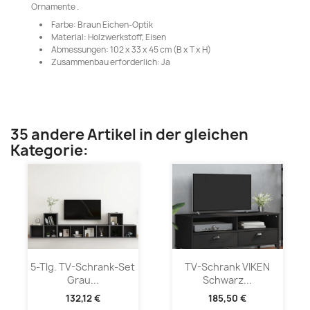
Ornamente .
Farbe: Braun Eichen-Optik
Material: Holzwerkstoff, Eisen
Abmessungen: 102 x 33 x 45 cm (B x T x H)
Zusammenbau erforderlich: Ja
35 andere Artikel in der gleichen
Kategorie:
5-Tlg. TV-Schrank-Set
TV-Schrank VIKEN
Grau...
Schwarz...
132,12 €
185,50 €