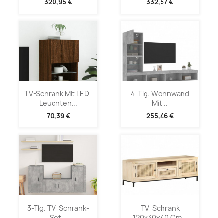
320,95 €
332,57 €
TV-Schrank Mit LED-
4-Tlg. Wohnwand
Leuchten...
Mit...
70,39 €
255,46 €
3-Tlg. TV-Schrank-
TV-Schrank
Set...
120x30x40 Cm...