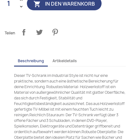
IN DEN WARENKORB

Teilen
Beschreibung
Artikeldetails
Dieser TV-Schrank im Industrial Style ist nicht nur eine
praktische, sondern auch eine ästhetische Bereicherung für
deine Einrichtung. Robustes Material: Holzwerkstoff ist ein
Material von außergewöhnlicher Qualität mit glatter Oberfläche,
das sich durch Festigkeit, Stabilität und
Feuchtigkeitsbeständigkeit auszeichnet. Das aus Holzwerkstoff
gefertigte TV-Möbel ist mit einem feuchten Tuch leicht zu
reinigen.Reichlich Stauraum: Der TV-Schrank verfügt über 3
offene Fächer und 3 Schubladen, in denen DVD-Player,
Spielkonsolen, Elektrogeräte und Datenträger griffbereit und
ordentlich aufbewahrt werden können.Robuste Oberplatte: Die
Oberplatte bietet den idealen Platz für Sachen wie Bücher und