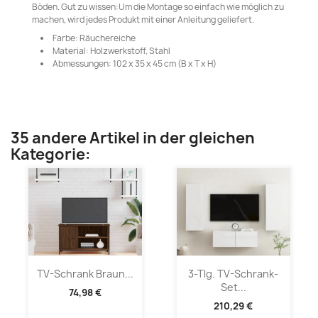
Böden. Gut zu wissen:Um die Montage so einfach wie möglich zu
machen, wird jedes Produkt mit einer Anleitung geliefert.
Farbe: Räuchereiche
Material: Holzwerkstoff, Stahl
Abmessungen: 102 x 35 x 45 cm (B x T x H)
35 andere Artikel in der gleichen
Kategorie:
TV-Schrank Braun...
3-Tlg. TV-Schrank-
Set...
74,98 €
210,29 €