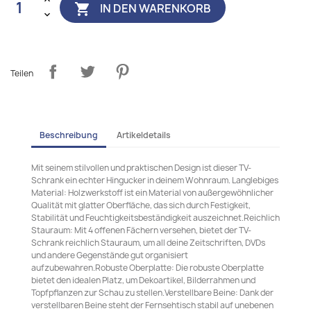
IN DEN WARENKORB

Teilen
Beschreibung
Artikeldetails
Mit seinem stilvollen und praktischen Design ist dieser TV-
Schrank ein echter Hingucker in deinem Wohnraum. Langlebiges
Material: Holzwerkstoff ist ein Material von außergewöhnlicher
Qualität mit glatter Oberfläche, das sich durch Festigkeit,
Stabilität und Feuchtigkeitsbeständigkeit auszeichnet.Reichlich
Stauraum: Mit 4 offenen Fächern versehen, bietet der TV-
Schrank reichlich Stauraum, um all deine Zeitschriften, DVDs
und andere Gegenstände gut organisiert
aufzubewahren.Robuste Oberplatte: Die robuste Oberplatte
bietet den idealen Platz, um Dekoartikel, Bilderrahmen und
Topfpflanzen zur Schau zu stellen.Verstellbare Beine: Dank der
verstellbaren Beine steht der Fernsehtisch stabil auf unebenen