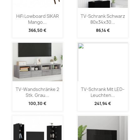
HiFi Lowboard SIKAR
TV-Schrank Schwarz
Mango...
80x34x30...
366,50 €
86,14 €
TV-Wandschränke 2
TV-Schrank Mit LED-
Stk. Grau...
Leuchten...
100,30 €
241,94 €