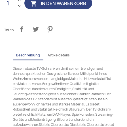
IN DEN WARENKORB

Teilen
Beschreibung
Artikeldetails
Dieser robuste TV-Schrank wird mit seinem trendigen und
dennoch praktischen Design sicherlich der Mittelpunkt Ihres
Wohnzimmers werden. Langlebiges Material: Holzwerkstoff ist
ein Material von außergewöhnlicher Qualität mit glatter
Oberfläche, das sich durch Festigkeit, Stabilität und
Feuchtigkeitsbeständigkeit auszeichnet.Stabiler Rahmen: Der
Rahmen des TV-Ständers ist aus Stahl gefertigt. Stahl ist ein
außergewöhnlich hartes und starkes Material. Es bietet
Robustheit und Stabilität.Reichlich Stauraum: Der TV-Schrank
bietet reichlich Platz, um DVD-Player, Spielkonsolen, Streaming-
Geräte und Medienträger griffbereit und ordentlich
aufzubewahren.Stabile Oberplatte: Die stabile Oberplatte bietet