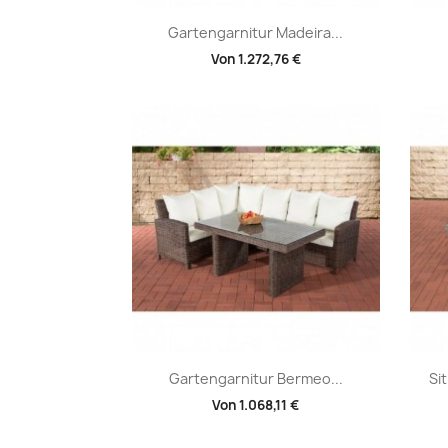
Vorschau

Gartengarnitur Madeira...
Von
1.272,76 €
Vorschau

Gartengarnitur Bermeo...
Si
Von
1.068,11 €