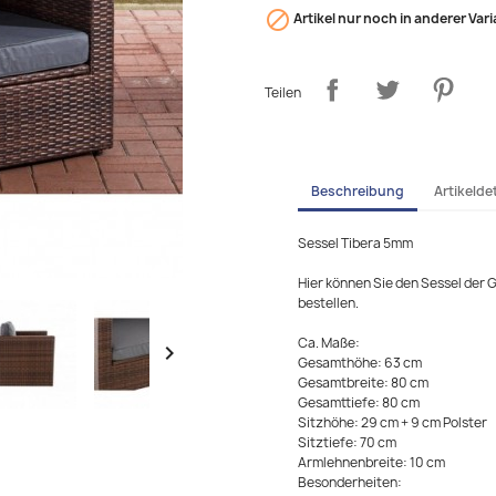

Artikel nur noch in anderer Vari
Teilen
Beschreibung
Artikeldet
Sessel Tibera 5mm
Hier können Sie den Sessel der 
bestellen.
Ca. Maße:

Gesamthöhe: 63 cm
Gesamtbreite: 80 cm
Gesamttiefe: 80 cm
Sitzhöhe: 29 cm + 9 cm Polster
Sitztiefe: 70 cm
Armlehnenbreite: 10 cm
Besonderheiten: