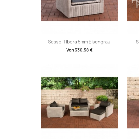
Vorschau

Sessel Tibera 5mm Eisengrau
S
Von
330,58 €