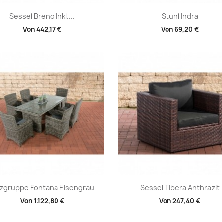
Vorschau
Vorschau


Sessel Breno Inkl....
Stuhl Indra
Von
442,17 €
Von
69,20 €
Vorschau
Vorschau


tzgruppe Fontana Eisengrau
Sessel Tibera Anthrazit
Von
1.122,80 €
Von
247,40 €