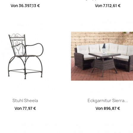
Von
36.397,13 €
Von
7.112,61 €
Vorschau
Vorschau


Stuhl Sheela
Eckgarnitur Sierra...
Von
77,97 €
Von
896,87 €