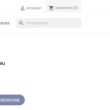
shopping_cart

Warenkorb
(0)
Anmelden
ires
search
rau
ARENKORB