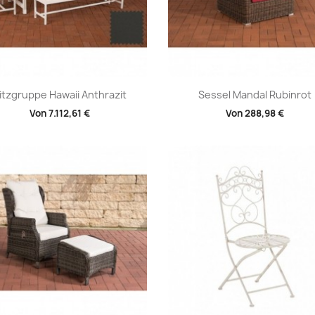
Vorschau
Vorschau


itzgruppe Hawaii Anthrazit
Sessel Mandal Rubinrot
Von
7.112,61 €
Von
288,98 €