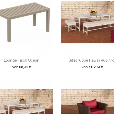
Vorschau
Vorschau


Lounge Tisch Ocean
Sitzgruppe Hawaii Rubinr
Von
68,32 €
Von
7.112,61 €