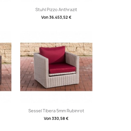
Vorschau

Stuhl Pizzo Anthrazit
Von
36.453,52 €
+1
Vorschau

Sessel Tibera 5mm Rubinrot
Von
330,58 €