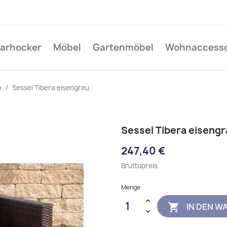
Barhocker
Möbel
Gartenmöbel
Wohnaccesso
n
Sessel Tibera eisengrau
Sessel Tibera eiseng
247,40 €
Bruttopreis
Menge
IN DEN W
