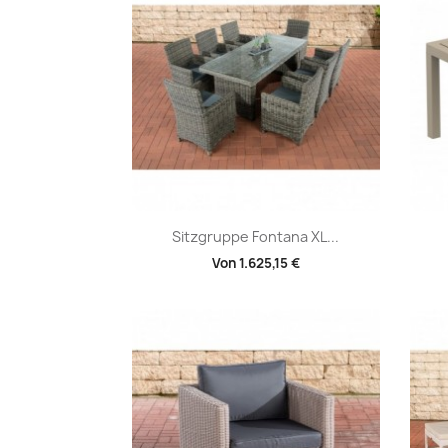
Vorschau

Sitzgruppe Fontana XL...
Von
1.625,15 €