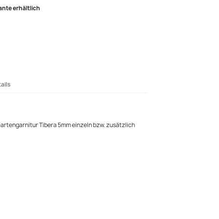
ante erhältlich
ails
Gartengarnitur Tibera 5mm einzeln bzw. zusätzlich