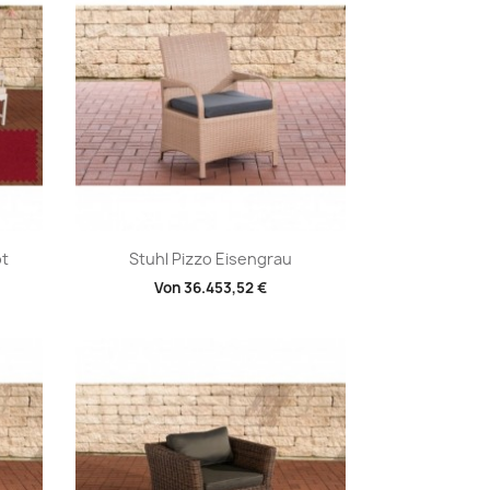
Vorschau

ot
Stuhl Pizzo Eisengrau
Von
36.453,52 €