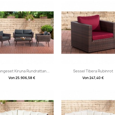
Vorschau
Vorschau


ngeset Kiruna Rundrattan...
Sessel Tibera Rubinrot
Von
25.906,58 €
Von
247,40 €