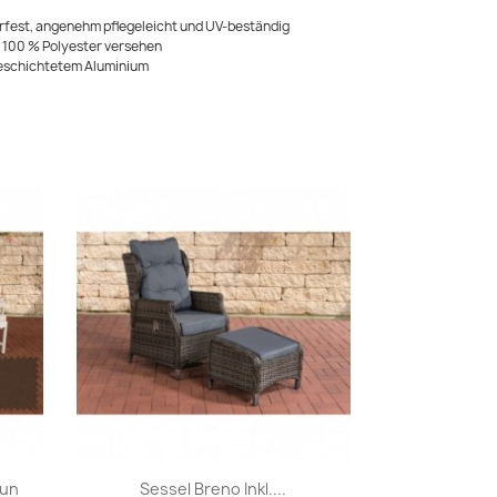
erfest, angenehm pflegeleicht und UV-beständig
s 100 % Polyester versehen
beschichtetem Aluminium
Vorschau

aun
Sessel Breno Inkl....