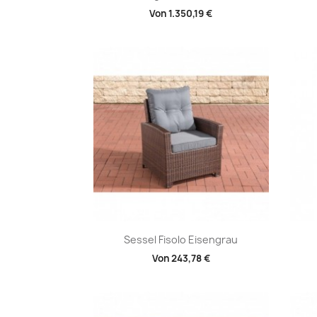
Von
1.350,19 €
Vorschau

Sessel Fisolo Eisengrau
Von
243,78 €