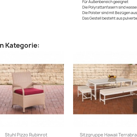
Für Außenbereich geeignet
Die Polyrattanfasern sind wass
Die Polster sind mit Bezügen au
Das Gestell besteht aus pulver
en Kategorie:
Vorschau
Vorschau


Stuhl Pizzo Rubinrot
Sitzgruppe Hawaii Terrabr