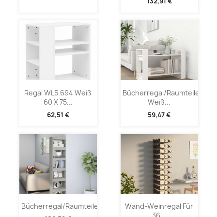
132,91 €
Regal WL5.694 Weiß
Bücherregal/Raumteiler
60 X 75...
Weiß...
62,51 €
59,47 €
Bücherregal/Raumteiler...
Wand-Weinregal Für
36...