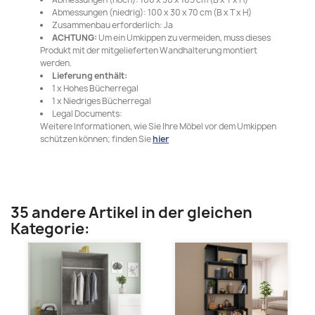
Abmessungen (niedrig): 100 x 30 x 70 cm (B x T x H)
Zusammenbau erforderlich: Ja
ACHTUNG:
Um ein Umkippen zu vermeiden, muss dieses
Produkt mit der mitgelieferten Wandhalterung montiert
werden.
Lieferung enthält:
1 x Hohes Bücherregal
1 x Niedriges Bücherregal
Legal Documents:
Weitere Informationen, wie Sie Ihre Möbel vor dem Umkippen
schützen können; finden Sie
hier
35 andere Artikel in der gleichen
Kategorie: