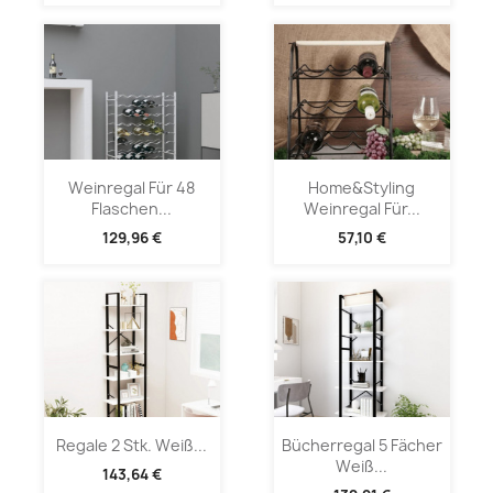
Weinregal Für 48
Home&Styling
Flaschen...
Weinregal Für...
129,96 €
57,10 €
Regale 2 Stk. Weiß...
Bücherregal 5 Fächer
Weiß...
143,64 €