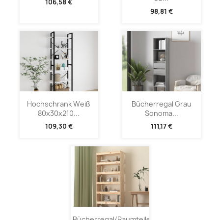
106,58 €
98,81 €
Hochschrank Weiß
Bücherregal Grau
80x30x210...
Sonoma...
109,30 €
111,17 €
Bücherregal/Raumteiler...