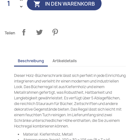
IN DEN WARENKORB

Teilen
Beschreibung
Artikeldetails
Dieser Holz-Bücherschrank lässt sich perfekt in jede Einrichtung
integrieren und verleiht ihr einen modernen und industriellen
Look. Das Bücherregal ist aus Kiefernholz und einem
Metallrahmen gefertigt, was Robustheit, Haltbarkeit und
Langlebigkeit gewährleistet. Es verfügt über 5 Ablageflächen,
die reichlich Stauraum für Bücher, Zeitschriften und andere
dekorative Gegenstände bieten. Das Regal lässt sich leicht mit
einem feuchten Tuch reinigen. Im Lieferumfang sind zwei
Schränke unterschiedlicher Höhe enthalten, die Sie zu einem
Hochregal kombinieren können.
Material: Kiefernholz, Metall
Abmessungen (hoch): 100 x 30 x 105 cm (B x T x H)