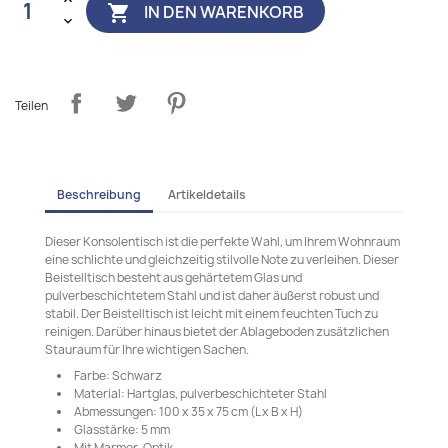
IN DEN WARENKORB

Teilen
Beschreibung
Artikeldetails
Dieser Konsolentisch ist die perfekte Wahl, um Ihrem Wohnraum
eine schlichte und gleichzeitig stilvolle Note zu verleihen. Dieser
Beistelltisch besteht aus gehärtetem Glas und
pulverbeschichtetem Stahl und ist daher äußerst robust und
stabil. Der Beistelltisch ist leicht mit einem feuchten Tuch zu
reinigen. Darüber hinaus bietet der Ablageboden zusätzlichen
Stauraum für Ihre wichtigen Sachen.
Farbe: Schwarz
Material: Hartglas, pulverbeschichteter Stahl
Abmessungen: 100 x 35 x 75 cm (L x B x H)
Glasstärke: 5 mm
Mit Marmor-Optik