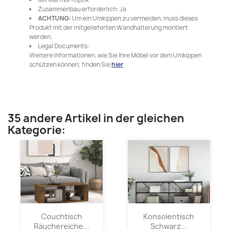
Zusammenbau erforderlich: Ja
ACHTUNG:
Um ein Umkippen zu vermeiden, muss dieses
Produkt mit der mitgelieferten Wandhalterung montiert
werden.
Legal Documents:
Weitere Informationen, wie Sie Ihre Möbel vor dem Umkippen
schützen können; finden Sie
hier
35 andere Artikel in der gleichen
Kategorie:
Couchtisch
Konsolentisch
Räuchereiche...
Schwarz...