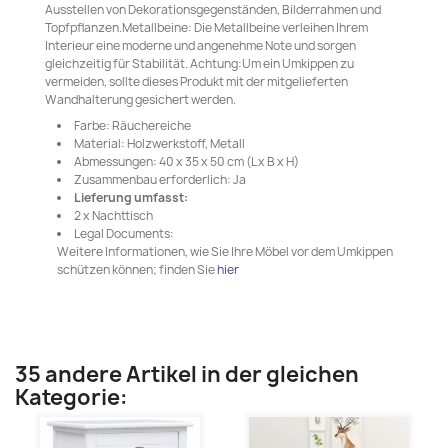
Ausstellen von Dekorationsgegenständen, Bilderrahmen und
Topfpflanzen.Metallbeine: Die Metallbeine verleihen Ihrem
Interieur eine moderne und angenehme Note und sorgen
gleichzeitig für Stabilität. Achtung:Um ein Umkippen zu
vermeiden, sollte dieses Produkt mit der mitgelieferten
Wandhalterung gesichert werden.
Farbe: Räuchereiche
Material: Holzwerkstoff, Metall
Abmessungen: 40 x 35 x 50 cm (L x B x H)
Zusammenbau erforderlich: Ja
Lieferung umfasst:
2 x Nachttisch
Legal Documents:
Weitere Informationen, wie Sie Ihre Möbel vor dem Umkippen
schützen können; finden Sie
hier
35 andere Artikel in der gleichen
Kategorie: