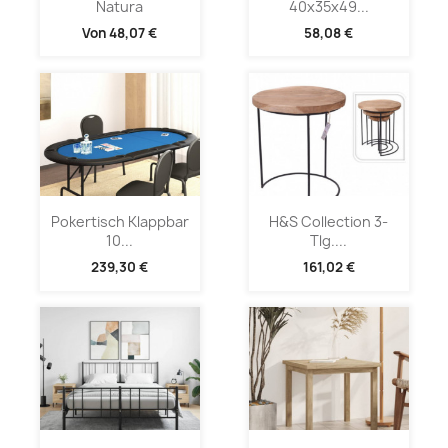
Natura
40x35x49...
Von
48,07 €
58,08 €
Pokertisch Klappbar
H&S Collection 3-
10...
Tlg....
239,30 €
161,02 €