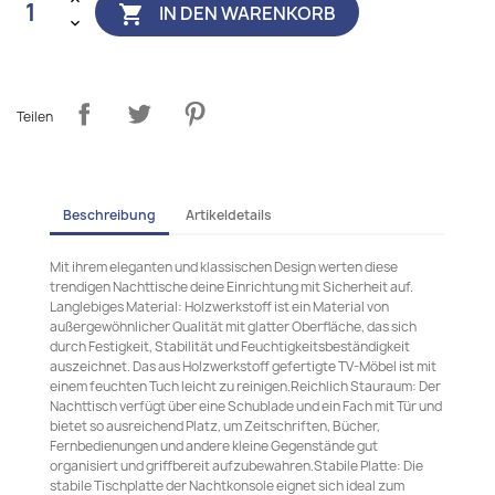
IN DEN WARENKORB

Teilen
Beschreibung
Artikeldetails
Mit ihrem eleganten und klassischen Design werten diese
trendigen Nachttische deine Einrichtung mit Sicherheit auf.
Langlebiges Material: Holzwerkstoff ist ein Material von
außergewöhnlicher Qualität mit glatter Oberfläche, das sich
durch Festigkeit, Stabilität und Feuchtigkeitsbeständigkeit
auszeichnet. Das aus Holzwerkstoff gefertigte TV-Möbel ist mit
einem feuchten Tuch leicht zu reinigen.Reichlich Stauraum: Der
Nachttisch verfügt über eine Schublade und ein Fach mit Tür und
bietet so ausreichend Platz, um Zeitschriften, Bücher,
Fernbedienungen und andere kleine Gegenstände gut
organisiert und griffbereit aufzubewahren.Stabile Platte: Die
stabile Tischplatte der Nachtkonsole eignet sich ideal zum