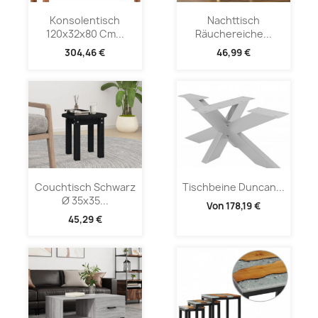
Konsolentisch
Nachttisch
120x32x80 Cm...
Räuchereiche...
304,46 €
46,99 €
Couchtisch Schwarz
Tischbeine Duncan...
Ø 35x35...
Von
178,19 €
45,29 €